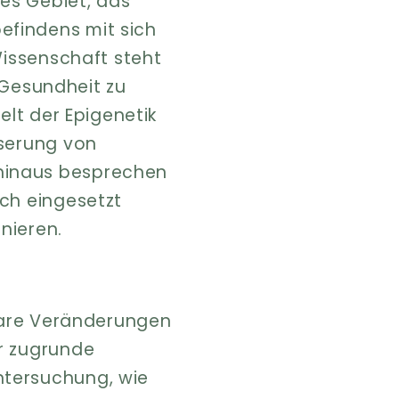
es Gebiet, das
efindens mit sich
Wissenschaft steht
e Gesundheit zu
elt der Epigenetik
sserung von
hinaus besprechen
ich eingesetzt
nieren.
bbare Veränderungen
r zugrunde
ntersuchung, wie