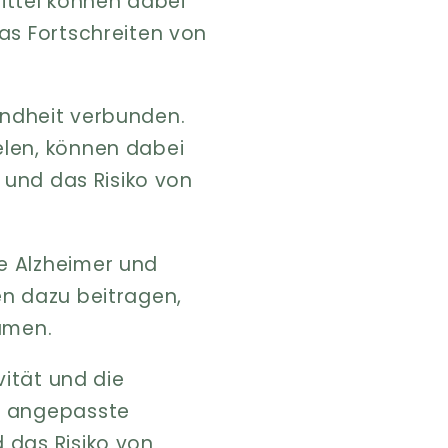
ttel können dabei
as Fortschreiten von
undheit verbunden.
elen, können dabei
n und das Risiko von
ie Alzheimer und
en dazu beitragen,
samen.
vität und die
ne angepasste
 das Risiko von