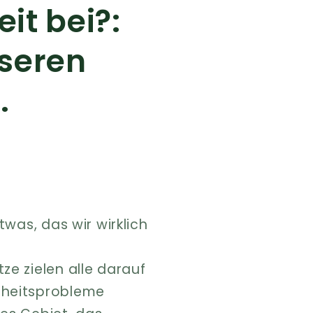
it bei?:
nseren
.
was, das wir wirklich
e zielen alle darauf
dheitsprobleme