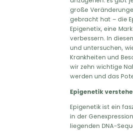
anzugehen. Es gibt 
große Veränderungen
gebracht hat – die E
Epigenetix, eine Mark
verbessern. In diesem
und untersuchen, wie
Krankheiten und Be
wir zehn wichtige Na
werden und das Poten
Epigenetik versteh
Epigenetik ist ein f
in der Genexpression
liegenden DNA-Seque