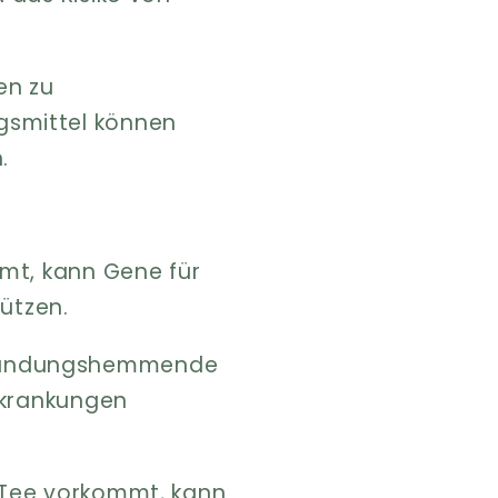
en zu
gsmittel können
.
mt, kann Gene für
ützen.
tzündungshemmende
rkrankungen
 Tee vorkommt, kann