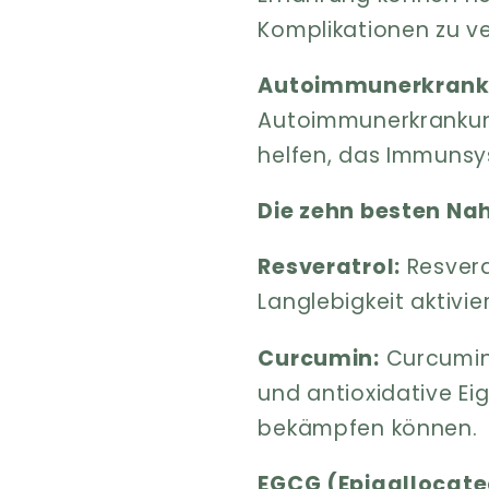
Komplikationen zu ve
Autoimmunerkrank
Autoimmunerkrankun
helfen, das Immunsy
Die zehn besten Na
Resveratrol:
Resvera
Langlebigkeit aktivi
Curcumin:
Curcumin
und antioxidative E
bekämpfen können.
EGCG (Epigallocate