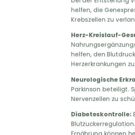
bei der Entstehung 
helfen, die Genexpre
Krebszellen zu verla
Herz-Kreislauf-Ges
Nahrungsergänzungsm
helfen, den Blutdruc
Herzerkrankungen zu
Neurologische Erkr
Parkinson beteiligt.
Nervenzellen zu schü
Diabeteskontrolle:
E
Blutzuckerregulatio
Ernährung können hel