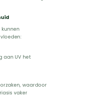
huid
es kunnen
nvloeden:
ng aan UV het
roorzaken, waardoor
iasis vaker