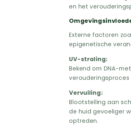
en het verouderingsp
Omgevingsinvloeden
Externe factoren zoal
epigenetische veran
UV-straling:
Bekend om DNA-methy
verouderingsproces e
Vervuiling:
Blootstelling aan sc
de huid gevoeliger 
optreden.