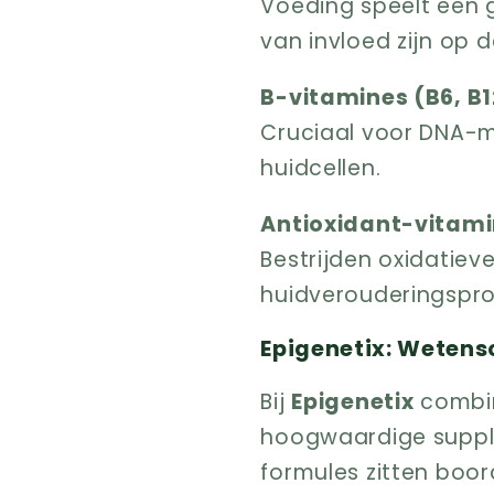
Voeding speelt een 
van invloed zijn op d
B-vitamines (B6, B1
Cruciaal voor DNA-m
huidcellen.
Antioxidant-vitamin
Bestrijden oxidatie
huidverouderingspro
Epigenetix: Weten
Bij
Epigenetix
combin
hoogwaardige supple
formules zitten boor