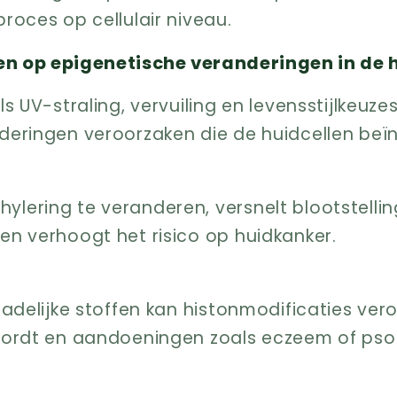
roces op cellulair niveau.
 op epigenetische veranderingen in de 
s UV-straling, vervuiling en levensstijlkeuz
deringen veroorzaken die de huidcellen beï
lering te veranderen, versnelt blootstelli
n verhoogt het risico op huidkanker.
hadelijke stoffen kan histonmodificaties ve
wordt en aandoeningen zoals eczeem of psor