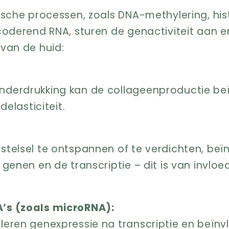
ische processen, zoals DNA-methylering, hi
coderend RNA, sturen de genactiviteit aan 
van de huid:
derdrukking kan de collageenproductie be
delasticiteit.
:
stelsel te ontspannen of te verdichten, beï
genen en de transcriptie – dit is van invloe
’s (zoals microRNA):
leren genexpressie na transcriptie en beïn