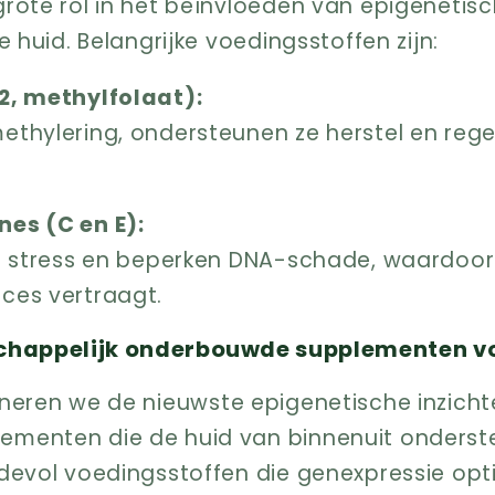
grote rol in het beïnvloeden van epigeneti
e huid. Belangrijke voedingsstoffen zijn:
2, methylfolaat):
ethylering, ondersteunen ze herstel en reg
es (C en E):
ve stress en beperken DNA-schade, waardoor
ces vertraagt.
schappelijk onderbouwde supplementen v
eren we de nieuwste epigenetische inzich
menten die de huid van binnenuit onderst
devol voedingsstoffen die genexpressie opt