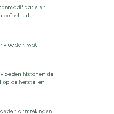
stonmodificatie en
en beïnvloeden
ïnvloeden, wat
nvloeden histonen de
d op celherstel en
vloeden ontstekingen