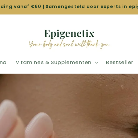
nding vanaf €60 | Samengesteld door experts in ep
ina
Vitamines & Supplementen
Bestseller