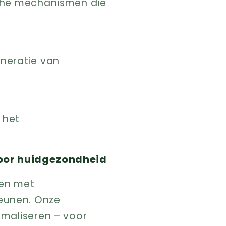
sche mechanismen die
eneratie van
 het
oor huidgezondheid
ten met
eunen. Onze
imaliseren – voor