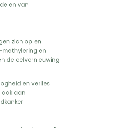
ndelen van
gen zich op en
A-methylering en
en de celvernieuwing
oogheid en verlies
n ook aan
dkanker.