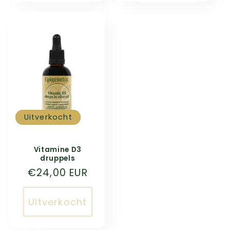
Uitverkocht
Vitamine D3
druppels
Normale
€24,00 EUR
prijs
Uitverkocht