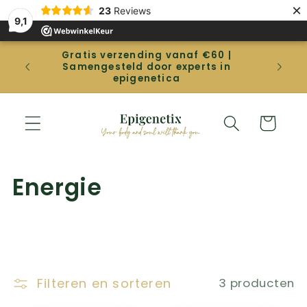
Meteen
×
23
Reviews
naar de
9,1
content
Gratis verzending vanaf €60 |
Gep
Samengesteld door experts in
betal
epigenetica
Winkelwage
C
Energie
o
l
l
Filteren en sorteren
3 producten
e