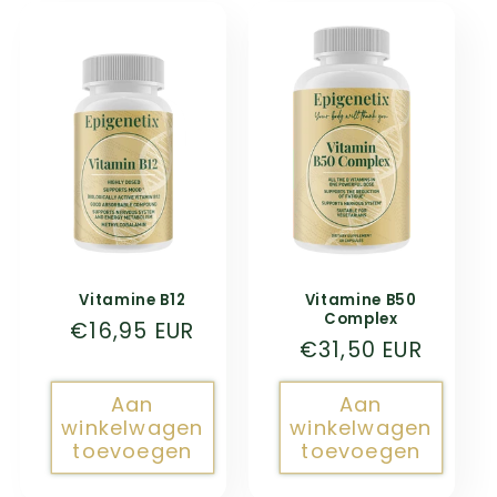
c
t
i
e
:
Vitamine B12
Vitamine B50
Complex
Normale
€16,95 EUR
Normale
€31,50 EUR
prijs
prijs
Aan
Aan
winkelwagen
winkelwagen
toevoegen
toevoegen