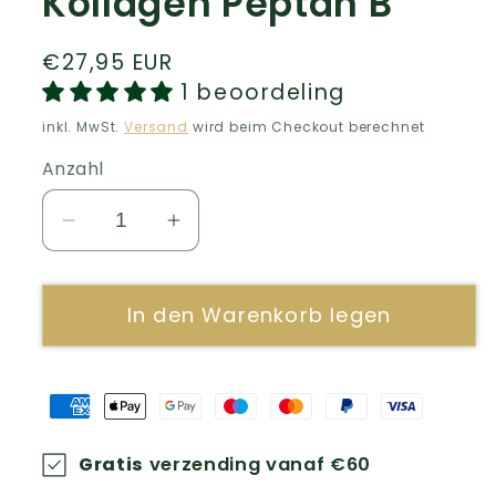
Kollagen Peptan B
Normaler
€27,95 EUR
Preis
1 beoordeling
inkl. MwSt.
Versand
wird beim Checkout berechnet
Anzahl
Verringere
Erhöhe
die
die
Menge
Menge
In den Warenkorb legen
für
für
Kollagen
Kollagen
Peptan
Peptan
B
B
Gratis
verzending vanaf €60