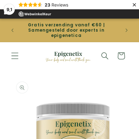
Direkt
×
23
Reviews
zum
9,1
Inhalt
Gratis verzending vanaf €60 |
Gep
Samengesteld door experts in
betal
epigenetica
Warenkorb
duktinformationen
ingen