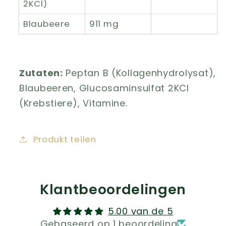
2KCl)
Blaubeere
911 mg
Zutaten:
Peptan B (Kollagenhydrolysat),
Blaubeeren, Glucosaminsulfat 2KCl
(Krebstiere), Vitamine.
Produkt teilen
Klantbeoordelingen
5.00 van de 5
Gebaseerd op 1 beoordeling