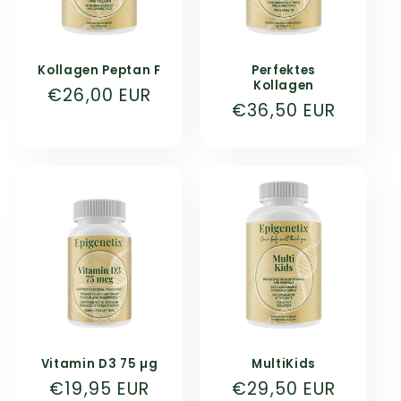
Kollagen Peptan F
Perfektes
Kollagen
Normaler
€26,00 EUR
Normaler
€36,50 EUR
Preis
Preis
Vitamin D3 75 µg
MultiKids
Normaler
€19,95 EUR
Normaler
€29,50 EUR