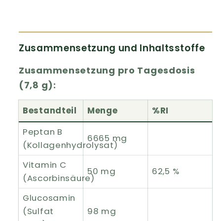
Zusammensetzung und Inhaltsstoffe
Zusammensetzung pro Tagesdosis
(7,8 g):
Bestandteil
Menge
%RI
Peptan B
6665 mg
(Kollagenhydrolysat)
Vitamin C
50 mg
62,5 %
(Ascorbinsäure)
Glucosamin
(Sulfat
98 mg