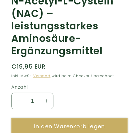
N-Acetyl-L-Cystein
(NAC) –
leistungsstarkes
Aminosäure-
Ergänzungsmittel
Normaler
€19,95 EUR
Preis
inkl. MwSt.
Versand
wird beim Checkout berechnet
Anzahl
Verringere
Erhöhe
die
die
Menge
Menge
In den Warenkorb legen
für
für