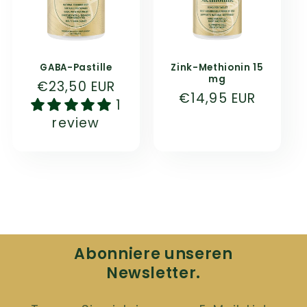
GABA-Pastille
Zink-Methionin 15
mg
Normaler
€23,50 EUR
Normaler
€14,95 EUR
Preis
1
Preis
review
Abonniere unseren
Newsletter.