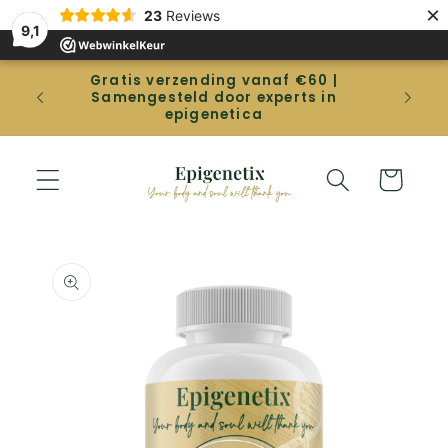
Direkt
×
23
Reviews
zum
9,1
Inhalt
Gratis verzending vanaf €60 |
Gep
Samengesteld door experts in
betal
epigenetica
Warenkorb
duktinformationen
ingen