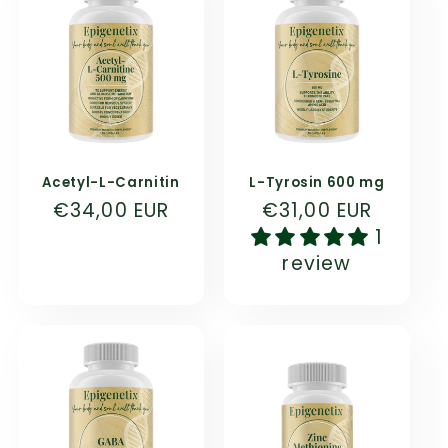
Acetyl-L-Carnitin
L-Tyrosin 600 mg
Normaler
€34,00 EUR
Normaler
€31,00 EUR
Preis
Preis
1
review