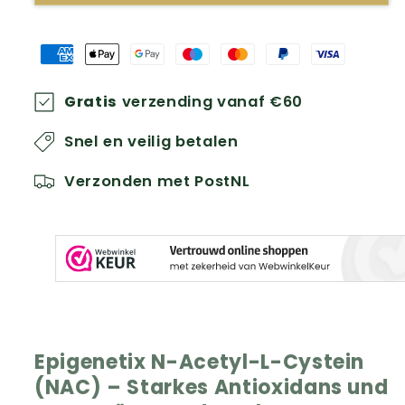
N-
N-
Acetyl-
Acetyl-
L-
L-
Cystein
Cystein
(NAC)
(NAC)
Gratis
verzending vanaf €60
–
–
Snel en veilig betalen
leistungsstarkes
leistungsstarkes
Aminosäure-
Aminosäure-
Verzonden met PostNL
Ergänzungsmittel
Ergänzungsmittel
Epigenetix N-Acetyl-L-Cystein
(NAC) – Starkes Antioxidans und