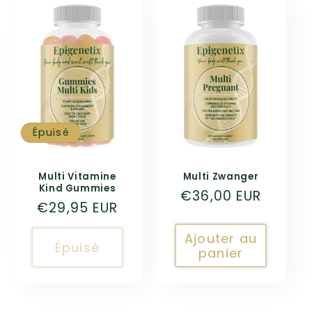
Épuisé
Multi Vitamine
Multi Zwanger
Kind Gummies
Prix
€36,00 EUR
Prix
€29,95 EUR
habituel
habituel
Ajouter au
Épuisé
panier