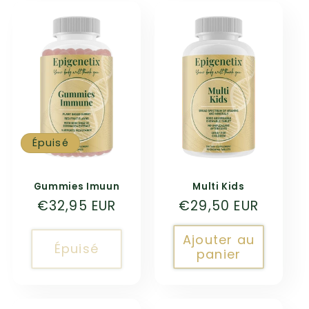
c
t
i
o
n
Épuisé
:
Gummies Imuun
Multi Kids
Prix
€32,95 EUR
Prix
€29,50 EUR
habituel
habituel
Ajouter au
Épuisé
panier