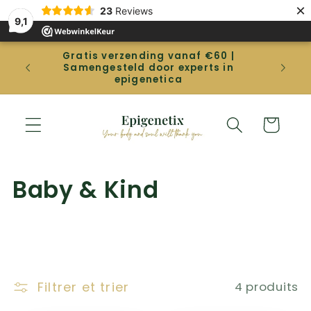
et
×
23
Reviews
passer
9,1
au
contenu
Gratis verzending vanaf €60 |
Gep
Samengesteld door experts in
betal
epigenetica
Panier
C
Baby & Kind
o
l
l
Filtrer et trier
4 produits
e