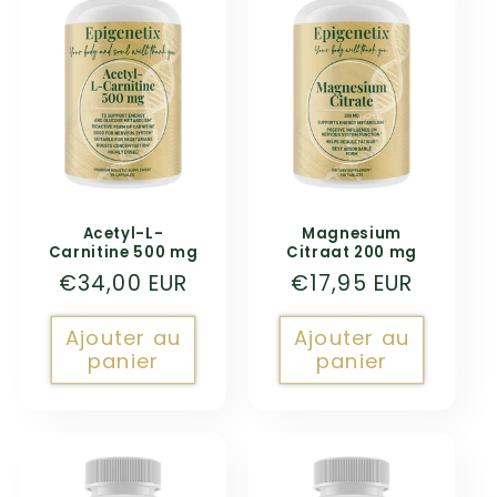
t
i
o
n
:
Acetyl-L-
Magnesium
Carnitine 500 mg
Citraat 200 mg
Prix
€34,00 EUR
Prix
€17,95 EUR
habituel
habituel
Ajouter au
Ajouter au
panier
panier