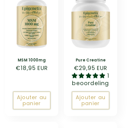
MSM 1000mg
Pure Creatine
Prix
€18,95 EUR
Prix
€29,95 EUR
habituel
habituel
1
beoordeling
Ajouter au
Ajouter au
panier
panier