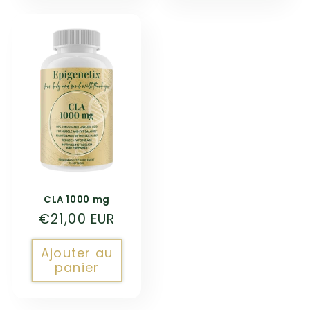
CLA 1000 mg
Prix
€21,00 EUR
habituel
Ajouter au
panier