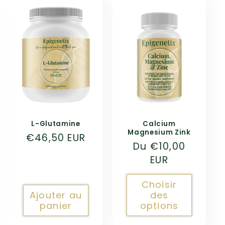
L-Glutamine
Calcium
Magnesium Zink
Prix
€46,50 EUR
Prix
Du
€10,00
habituel
habituel
EUR
Choisir
Ajouter au
des
panier
options