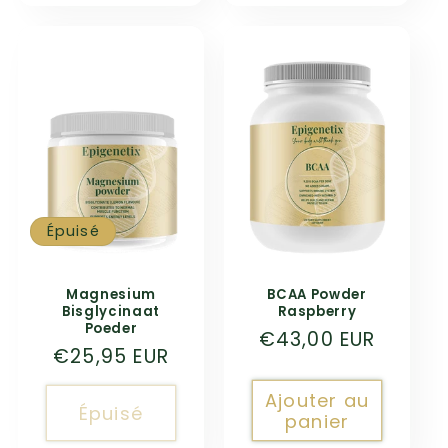
Épuisé
Magnesium
BCAA Powder
Bisglycinaat
Raspberry
Poeder
Prix
€43,00 EUR
Prix
€25,95 EUR
habituel
habituel
Ajouter au
Épuisé
panier