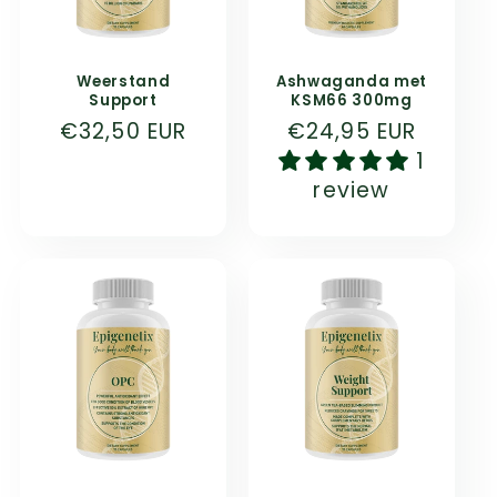
Weerstand
Ashwaganda met
Support
KSM66 300mg
Prix
€32,50 EUR
Prix
€24,95 EUR
habituel
habituel
1
review