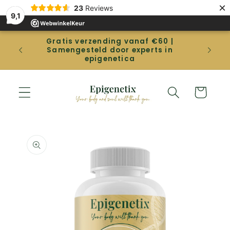
et
×
23
Reviews
passer
9,1
au
contenu
Gratis verzending vanaf €60 |
Gep
Samengesteld door experts in
betal
epigenetica
Panier
Passer aux
informations
produits