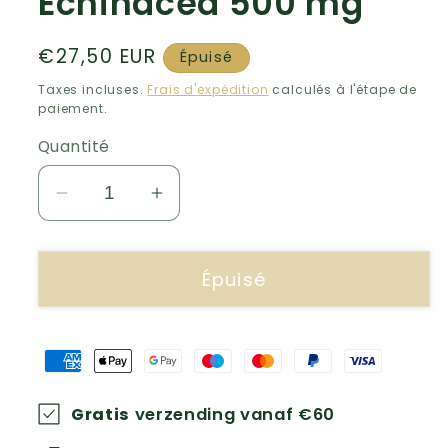
Echinacea 500 mg
Prix
€27,50 EUR
Épuisé
habituel
Taxes incluses.
Frais d'expédition
calculés à l'étape de
paiement.
Quantité
Réduire
Augmenter
la
la
quantité
quantité
Épuisé
de
de
Echinacea
Echinacea
500
500
mg
mg
Gratis
verzending vanaf €60